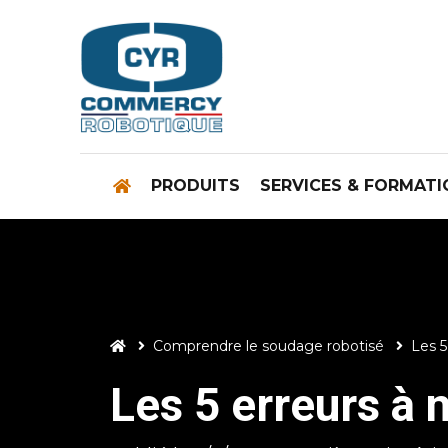
PRODUITS
SERVICES & FORMATI

Comprendre le soudage robotisé
Les 



Les 5 erreurs à