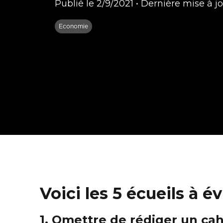
Publié le
2/9/2021
•
Dernière mise à j
Economie
Voici les 5 écueils à é
1. Omettre de rédiger un ca