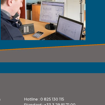
h
Hotline :
0 825 130 115
Standard :
+33 3 29 91 71 00