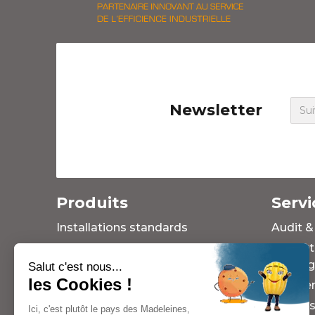
Newsletter
Produits
Servi
Installations standards
Audit &
Installations sur mesure
Format
soudag
Salut c'est nous...
Outillages
les Cookies !
Mainte
Solutions d'occasion ou
reconditionnées
SAV (As
Ici, c'est plutôt le pays des Madeleines,