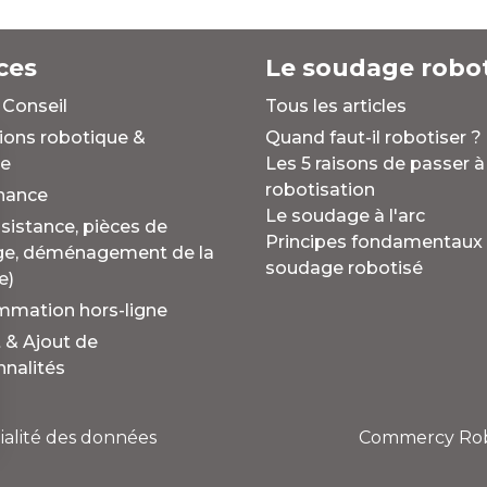
ces
Le soudage robot
 Conseil
Tous les articles
ions robotique &
Quand faut-il robotiser ?
e
Les 5 raisons de passer à
robotisation
nance
Le soudage à l'arc
sistance, pièces de
Principes fondamentaux
ge, déménagement de la
soudage robotisé
e)
mmation hors-ligne
t & Ajout de
nnalités
ialité des données
Commercy Rob
s Options