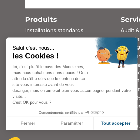
Produits
Servi
Installations standards
Audit &
Installations sur mesure
Format
soudag
Salut c'est nous...
Outillages
les Cookies !
Mainte
Solutions d'occasion ou
reconditionnées
SAV (As
Ici, c'est plutôt le pays des Madeleines,
rechan
mais nous cohabitons sans soucis ! On a
attendu d'être sûrs que le contenu de ce
machin
site vous intéresse avant de vous
Progra
déranger, mais on aimerait bien vous accompagner pendant votre
visite...
Rétrofi
C'est OK pour vous ?
fonctio
Consentements certifiés par
Fermer
Paramétrer
Tout accepter
Copyright 2023 -
Mentions légales
-
Confident
Axeptio consent
Plateforme de Gestion du Consentement : Personnalisez vo