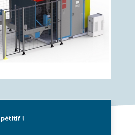
étitif !